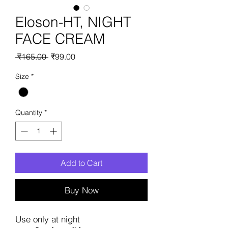
Eloson-HT, NIGHT
FACE CREAM
Regular
Sale
 ₹165.00 
₹99.00
Price
Price
Size
*
Quantity
*
Add to Cart
Buy Now
Use only at night