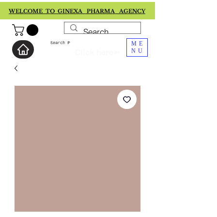
WELCOME TO GINEXA PHARMA AGENCY
ME
Click here➽
NU