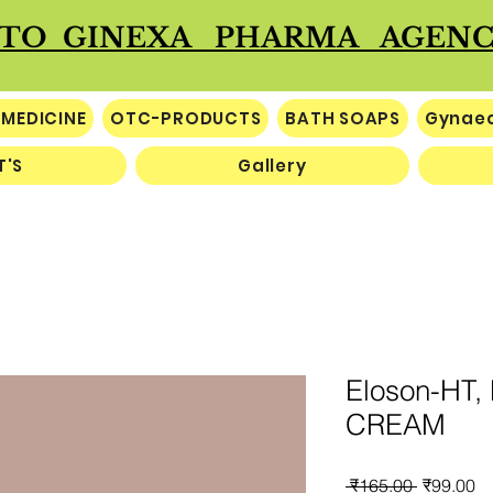
TO GINEXA PHARMA AGEN
 MEDICINE
OTC-PRODUCTS
BATH SOAPS
Gynaec
T'S
Gallery
Eloson-HT,
CREAM
नियमित
बि
 ₹165.00 
₹99.00