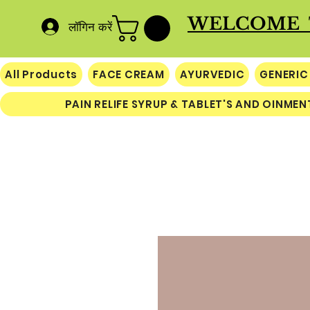
WELCOME 
लॉगिन करें
All Products
FACE CREAM
AYURVEDIC
GENERIC
PAIN RELIFE SYRUP & TABLET'S AND OINMEN