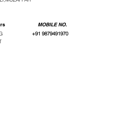
1
rs
MOBILE NO.
G
+91 9879491970
T